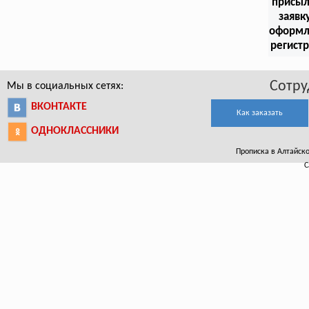
присыл
заявк
оформл
регист
Сотру
Мы в социальных сетях:
ВКОНТАКТЕ
Как заказать
ОДНОКЛАССНИКИ
Прописка в Алтайском
С