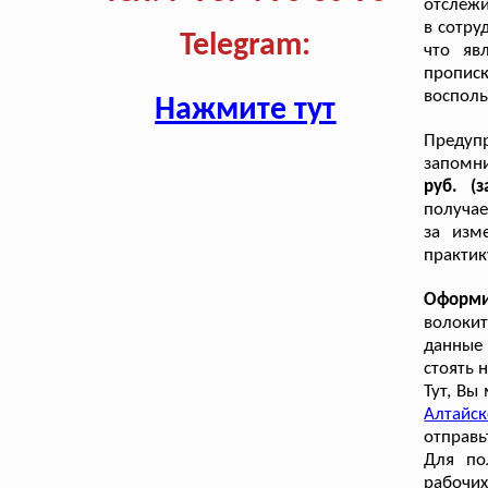
отслежи
в сотру
Telegram:
что яв
пропис
восполь
Нажмите тут
Предуп
запомн
руб. (
получае
за изм
практик
Оформи
волокит
данные 
стоять 
Тут, Вы
Алтайс
отправь
Для по
рабочих