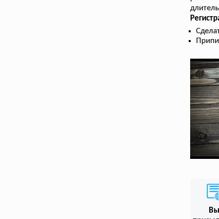
длитель
Регист
Сдела
Припи
В