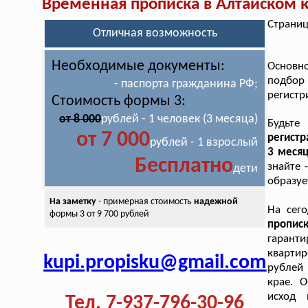
Временная прописка в Алтайском 
Страниц
Отличная возможность
Необходимые документы:
Основн
подбор
- паспорта гражданина РФ;
регистр
Стоимость формы 3:
от 8 000
рублей - 1 человек (3 месяца)
Будьте
от 7 000
регистр
рублей - 1 взрослый
3 меся
Бесплатно
знайте 
дети
образуе
На заметку
- примерная стоимость
надежной
На сег
формы 3 от 9 700 рублей
пропи
гаранти
кварти
kupi.propisku@gmail.com
рублей
крае. 
исход 
Тел. 7-937-796-30-96